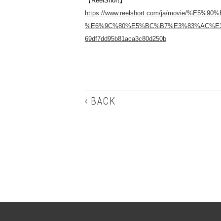
【ReelShort】
https://www.reelshort.com/ja/movie/%
%E6%9C%80%E5%BC%B7%E3%83%AC%E3
69df7dd95b81aca3c80d250b
BACK