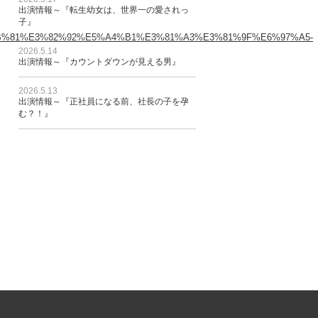
出演情報～『転生幼女は、世界一の愛されっ
子』
%81%E3%82%92%E5%A4%B1%E3%81%A3%E3%81%9F%E6%97%A5-
2026.5.14
出演情報～『カウントダウンが見える男』
2026.5.13
出演情報～『正社員になる前、社長の子を孕
む？！』