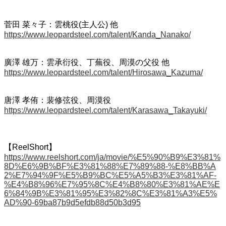
菅田 菜々子：雲桃役(主人公) 他
https://www.leopardsteel.com/talent/Kanda_Nanako/
廣澤 雄万：雲承衍役、丁蕪役、周漠の父役 他
https://www.leopardsteel.com/talent/Hirosawa_Kazuma/
唐澤 孝侑：裴修弦役、周漠役
https://www.leopardsteel.com/talent/Karasawa_Takayuki/
【ReelShort】
https://www.reelshort.com/ja/movie/%E5%90%B9%E3%81%
8D%E6%9B%BF%E3%81%88%E7%89%88-%E8%BB%A
2%E7%94%9F%E5%B9%BC%E5%A5%B3%E3%81%AF-
%E4%B8%96%E7%95%8C%E4%B8%80%E3%81%AE%E
6%84%9B%E3%81%95%E3%82%8C%E3%81%A3%E5%
AD%90-69ba87b9d5efdb88d50b3d95