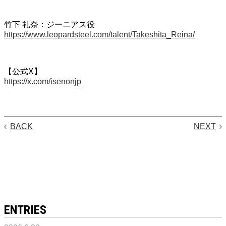
竹下 礼奈：ジーニアス役
https://www.leopardsteel.com/talent/Takeshita_Reina/
【公式X】
https://x.com/isenonjp
BACK
NEXT
ENTRIES