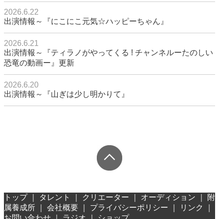
2026.6.22
出演情報～『にこにこ元気☆ハッピーちゃん』
2026.6.21
出演情報～『ティラノがやってくる ! チャンネルーたのしい
恐竜の動画ー』更新
2026.6.20
出演情報～『山ぎは少し明かりて』
トップ
｜
タレント
｜
クリエーター
｜
オーディション
｜
附
属養成所
｜
会社概要
｜
プライバシーポリシー
｜
リンク
｜
お問い合わせ
｜
ラジオ
｜
ショップ