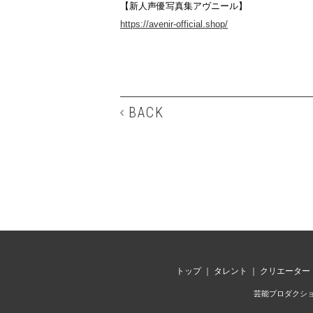
【新人声優写真集アヴニール】
https://avenir-official.shop/
BACK
トップ
｜
タレント
｜
クリエーター
芸能プロダクション 