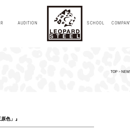
OR
AUDITION
SCHOOL
COMPAN
TOP
>
NEW
三原色」』