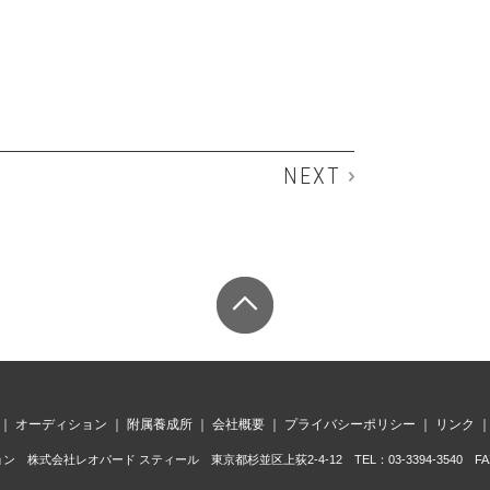
NEXT
｜
オーディション
｜
附属養成所
｜
会社概要
｜
プライバシーポリシー
｜
リンク
株式会社レオパード スティール 東京都杉並区上荻2-4-12 TEL：03-3394-3540 FAX：0