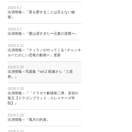
2026.6.2
出演情報～『君を愛することは言えない秘
密』
2026.6.1
出演情報～『愛は遅すぎた〜元妻の逆襲〜』
2026.5.31
出演情報～『ティラノがやってくる ! チャンネ
ルーたのしい恐竜の動画ー』更新
2026.5.30
出演情報～写真集『vol.2 雨瀬さら「三原
色」』
2026.5.30
出演情報～『「ドラガク劇場第二弾」哀切の
龍王【ドラゴンブラッド：スレイヤーズ学
院】』
2026.5.28
出演情報～『風月の約束』
2026.5.27