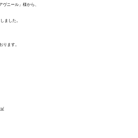
集「アヴニール」様から、
定致しました。
おります。
ra/