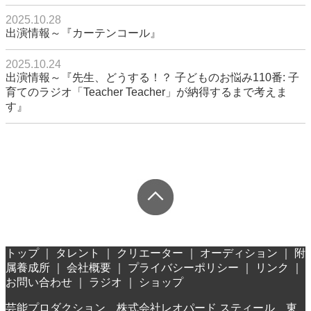
2025.10.28
出演情報～『カーテンコール』
2025.10.24
出演情報～『先生、どうする！？ 子どものお悩み110番: 子
育てのラジオ「Teacher Teacher」が納得するまで考えま
す』
トップ
｜
タレント
｜
クリエーター
｜
オーディション
｜
附
属養成所
｜
会社概要
｜
プライバシーポリシー
｜
リンク
｜
お問い合わせ
｜
ラジオ
｜
ショップ
芸能プロダクション 株式会社レオパード スティール 東