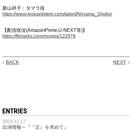
新山祥子：タマラ役
https://www.leopardsteel.com/talent/Niiyama_Shoko/
【配信状況(AmazonPrime,U-NEXT等)】
https://filmarks.com/movies/122979
BACK
NEXT
ENTRIES
2025.11.17
出演情報～『『正』を求めて』