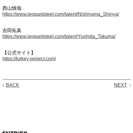
西山慎哉
https://www.leopardsteel.com/talent/Nishiyama_Shinya/
吉田拓真
https://www.leopardsteel.com/talent/Yoshida_Takuma/
【公式サイト】
https://turkey-project.com/
BACK
NEXT