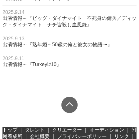
2025.9.14
出演情報～『ビッグ・ダイナマイト 不死身の傭兵／ディッ
ク・ダイナマイト ナチ皆殺し血風録』
2025.9.13
出演情報～『熟年婚～50歳の俺と彼女の物語〜』
2025.9.11
出演情報～『Turkey!♯10』
トップ
｜
タレント
｜
クリエーター
｜
オーディション
｜
附
属養成所
｜
会社概要
｜
プライバシーポリシー
｜
リンク
｜