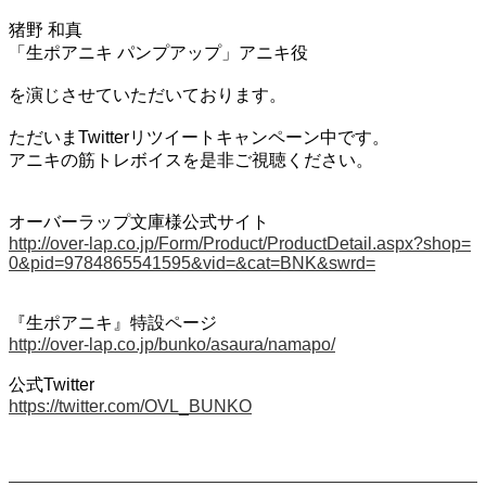
猪野 和真
「生ポアニキ パンプアップ」アニキ役
を演じさせていただいております。
ただいまTwitterリツイートキャンペーン中です。
アニキの筋トレボイスを是非ご視聴ください。
オーバーラップ文庫様公式サイト
http://over-lap.co.jp/Form/Product/ProductDetail.aspx?shop=
0&pid=9784865541595&vid=&cat=BNK&swrd=
『生ポアニキ』特設ページ
http://over-lap.co.jp/bunko/asaura/namapo/
公式Twitter
https://twitter.com/OVL_BUNKO