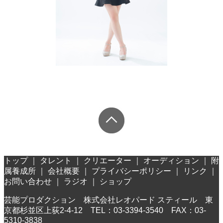
トップ
｜
タレント
｜
クリエーター
｜
オーディション
｜
附
属養成所
｜
会社概要
｜
プライバシーポリシー
｜
リンク
｜
お問い合わせ
｜
ラジオ
｜
ショップ
芸能プロダクション 株式会社レオパード スティール 東
京都杉並区上荻2-4-12 TEL：03-3394-3540 FAX：03-
5310-3838