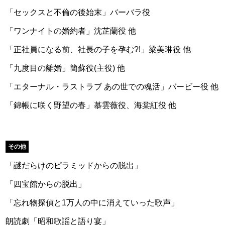
「セックスと不倫の後始末」バーバラ役
「ワンナイトの婚約者」沈芷蘭役 他
「正社員になる前、社長の子を孕む?!」梁美琳役 他
「九度目の離婚」簡蘇役(主役) 他
「エターナル・ラストラブ あの世での魂活」バービー役 他
「錦帳に咲く野望の春」慕雲薇役、海棠紅役 他
その他
「謎だらけのピラミッドからの脱出」
「四宝館からの脱出」
「忘れ物探偵と1万人の中に消えていった歌声」
朗読劇「昭和歌謡と語り宴」