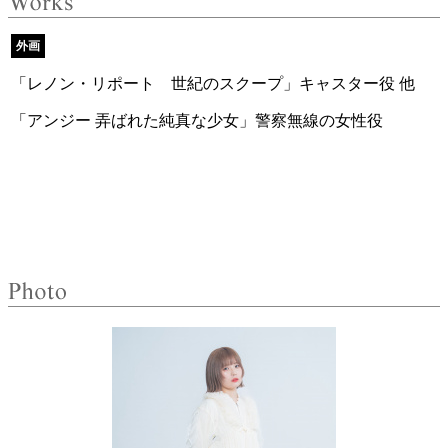
外画
「レノン・リポート 世紀のスクープ」キャスター役 他
「アンジー 弄ばれた純真な少女」警察無線の女性役