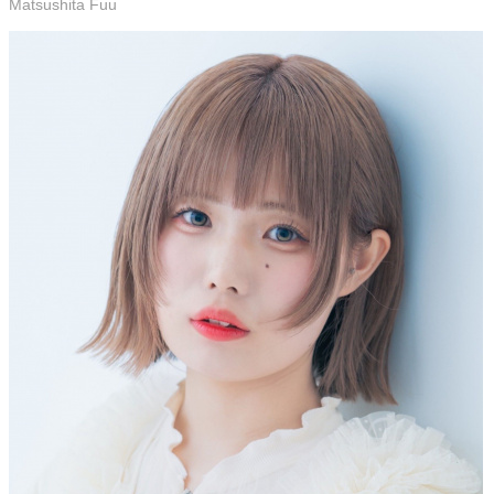
Matsushita Fuu