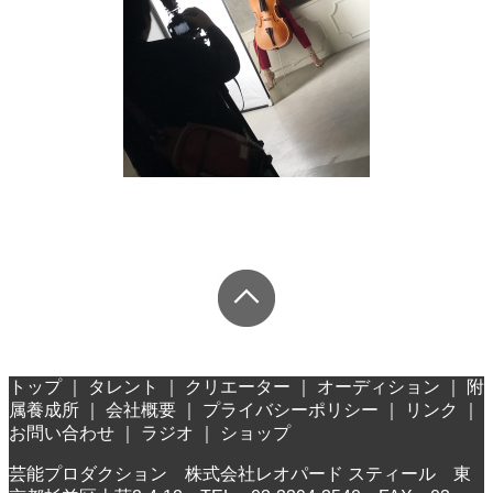
トップ
｜
タレント
｜
クリエーター
｜
オーディション
｜
附
属養成所
｜
会社概要
｜
プライバシーポリシー
｜
リンク
｜
お問い合わせ
｜
ラジオ
｜
ショップ
芸能プロダクション 株式会社レオパード スティール 東